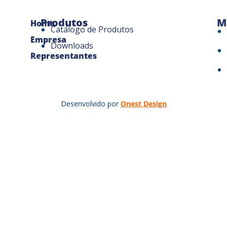
Produtos
M
Home
Catálogo de Produtos
Empresa
Downloads
Representantes
Desenvolvido por
Onest Design