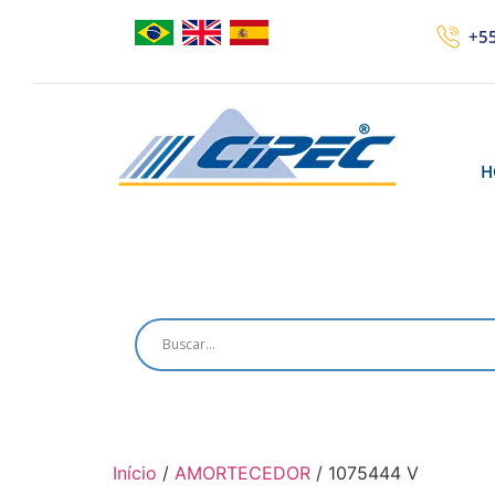
+55
H
Início
/
AMORTECEDOR
/ 1075444 V