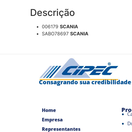
Descrição
006179
SCANIA
SABO78697
SCANIA
Consagrando sua credibilidade
Pro
Home
C
Empresa
D
Representantes