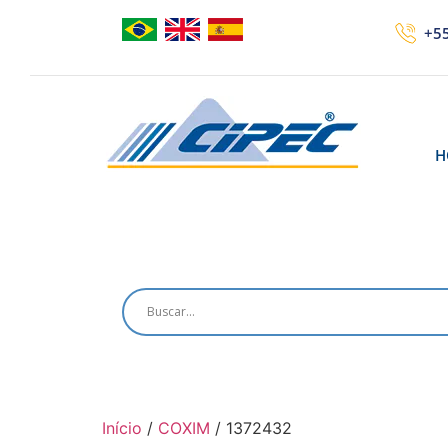
+55
H
Início
/
COXIM
/ 1372432