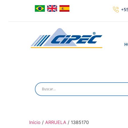
+55
H
Início
/
ARRUELA
/ 1385170