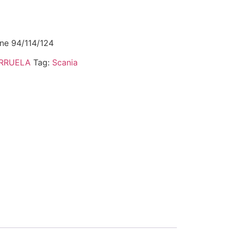
ine 94/114/124
RRUELA
Tag:
Scania