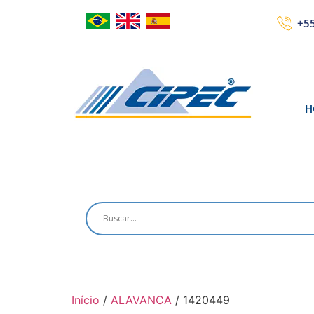
+55
H
Início
/
ALAVANCA
/ 1420449