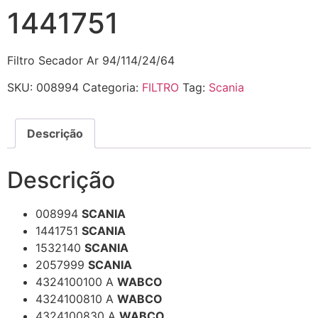
1441751
Filtro Secador Ar 94/114/24/64
SKU:
008994
Categoria:
FILTRO
Tag:
Scania
Descrição
Descrição
008994
SCANIA
1441751
SCANIA
1532140
SCANIA
2057999
SCANIA
4324100100 A
WABCO
4324100810 A
WABCO
4324100830 A
WABCO