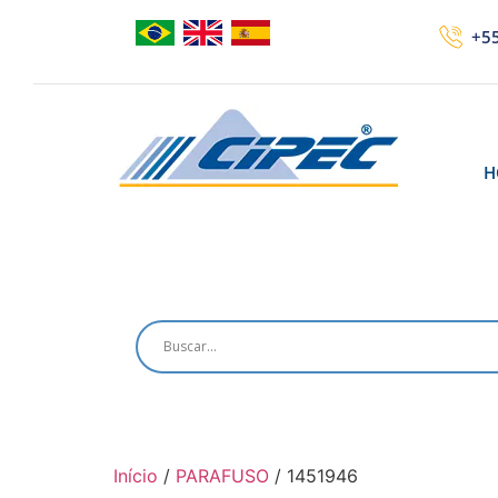
+55
H
Início
/
PARAFUSO
/ 1451946