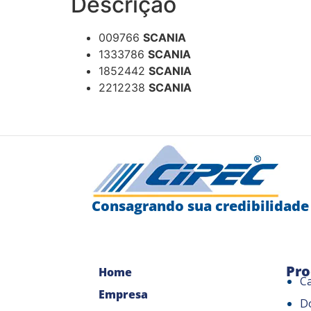
Descrição
009766
SCANIA
1333786
SCANIA
1852442
SCANIA
2212238
SCANIA
Consagrando sua credibilidade
Pro
Home
C
Empresa
D