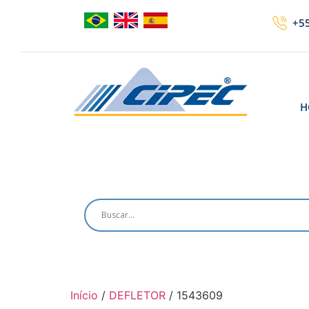
+55
H
Início
/
DEFLETOR
/ 1543609