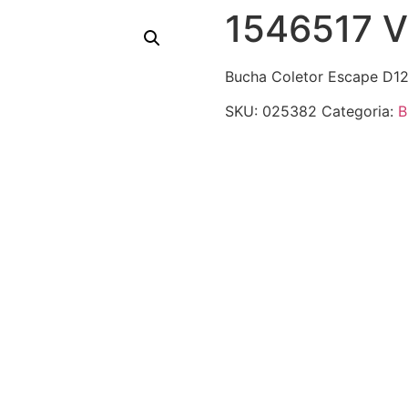
1546517 V
Bucha Coletor Escape D1
SKU:
025382
Categoria:
B