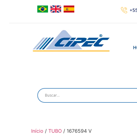
+55
H
Início
/
TUBO
/ 1676594 V