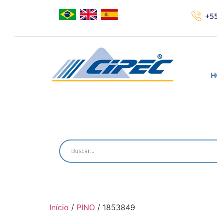
+55
H
Início
/
PINO
/ 1853849