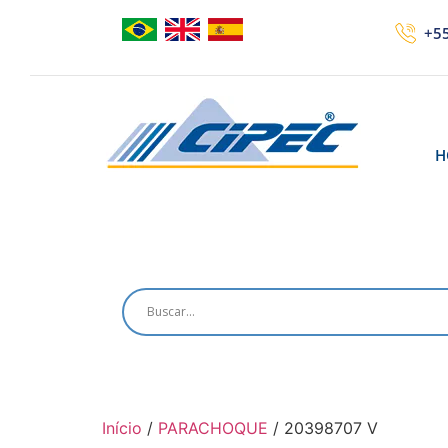
+55
H
Início
/
PARACHOQUE
/ 20398707 V