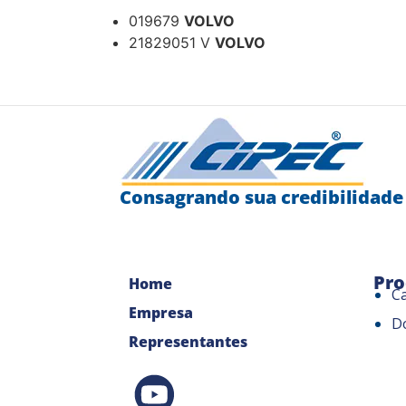
019679
VOLVO
21829051 V
VOLVO
Consagrando sua credibilidade
Pro
Home
C
Empresa
D
Representantes