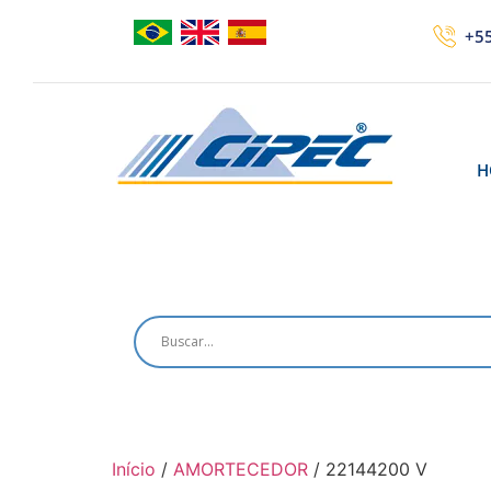
+55
H
Início
/
AMORTECEDOR
/ 22144200 V