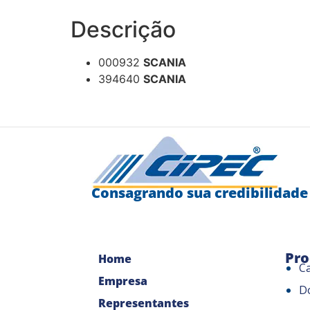
Descrição
000932
SCANIA
394640
SCANIA
Consagrando sua credibilidade
Pro
Home
C
Empresa
D
Representantes