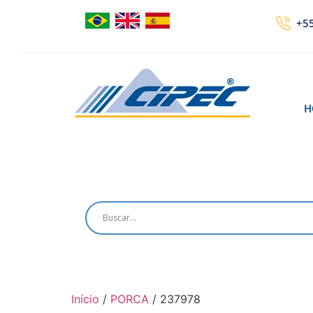
+55
H
Início
/
PORCA
/ 237978