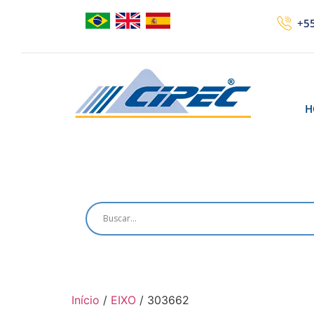
+55
H
Início
/
EIXO
/ 303662