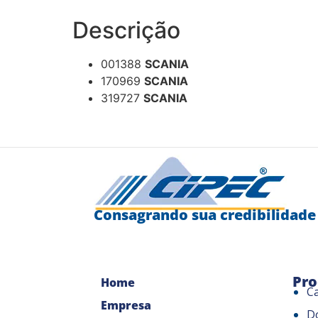
Descrição
001388
SCANIA
170969
SCANIA
319727
SCANIA
Consagrando sua credibilidade
Pro
Home
C
Empresa
D