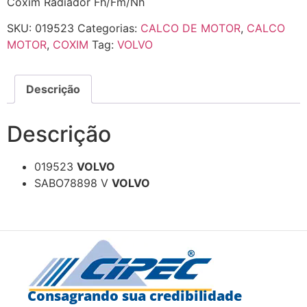
Coxim Radiador Fh/Fm/Nh
SKU:
019523
Categorias:
CALCO DE MOTOR
,
CALCO
MOTOR
,
COXIM
Tag:
VOLVO
Descrição
Descrição
019523
VOLVO
SABO78898 V
VOLVO
Consagrando sua credibilidade