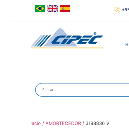
+55
H
Início
/
AMORTECEDOR
/ 3198836 V