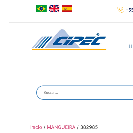
+55
H
Início
/
MANGUEIRA
/ 382985