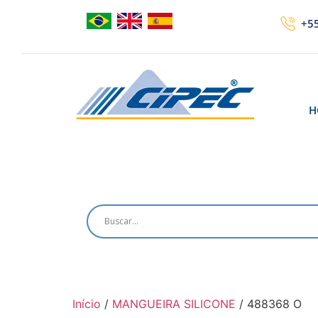
+55
H
Início
/
MANGUEIRA SILICONE
/ 488368 O