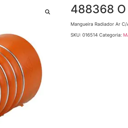
488368 O
Mangueira Radiador Ar C/
SKU:
016514
Categoria:
M