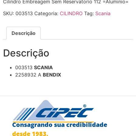
Cilindro Embreagem Sem Reservatorio 112 =Aluminio=
SKU:
003513
Categoria:
CILINDRO
Tag:
Scania
Descrição
Descrição
003513
SCANIA
2258932 A
BENDIX
Consagrando sua credibilidade
desde 1983.