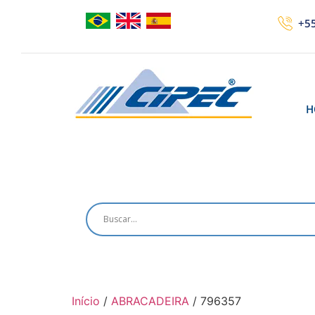
+55
H
Início
/
ABRACADEIRA
/ 796357