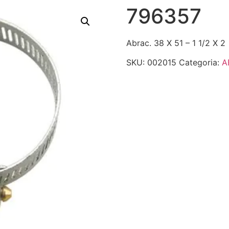
796357
Abrac. 38 X 51 – 1 1/2 X 2
SKU:
002015
Categoria:
A