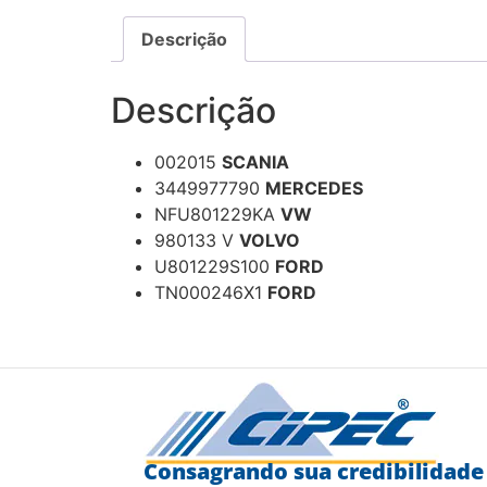
Descrição
Descrição
002015
SCANIA
3449977790
MERCEDES
NFU801229KA
VW
980133 V
VOLVO
U801229S100
FORD
TN000246X1
FORD
Consagrando sua credibilidade