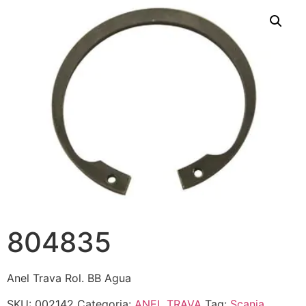
804835
Anel Trava Rol. BB Agua
SKU:
002142
Categoria:
ANEL TRAVA
Tag:
Scania