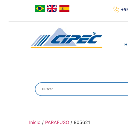
+55
H
Início
/
PARAFUSO
/ 805621