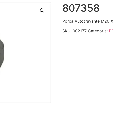
807358
Porca Autotravante M20 X
SKU:
002177
Categoria:
P