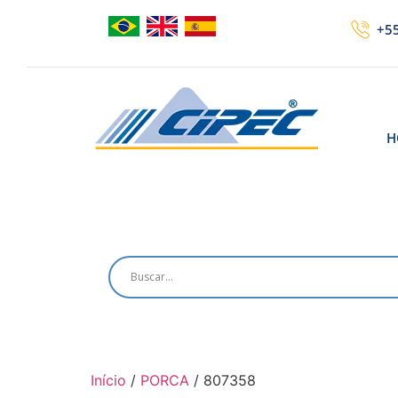
+55
H
Início
/
PORCA
/ 807358