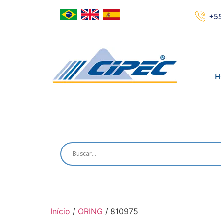
+55
H
Início
/
ORING
/ 810975