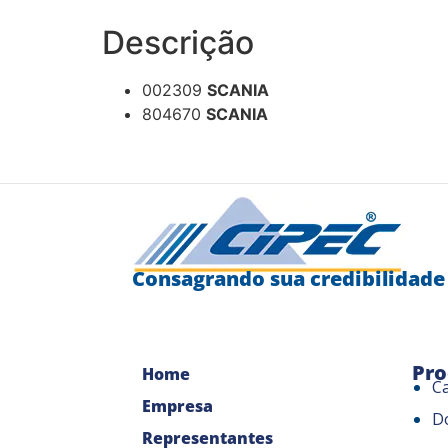
Descrição
002309
SCANIA
804670
SCANIA
Consagrando sua credibilidade
Pro
Home
C
Empresa
D
Representantes