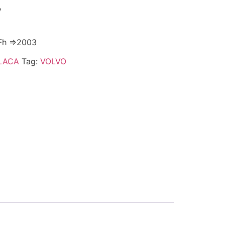
V
 Fh =>2003
LACA
Tag:
VOLVO