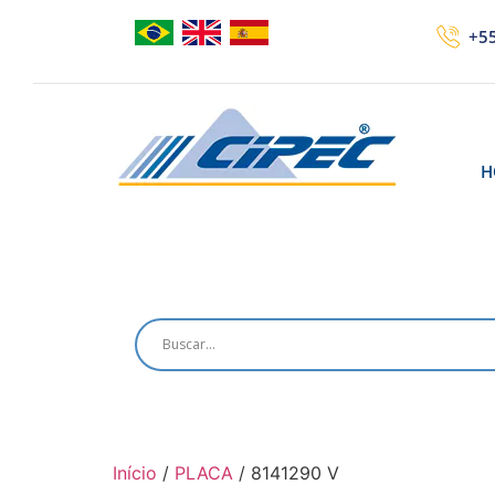
+55
H
Início
/
PLACA
/ 8141290 V