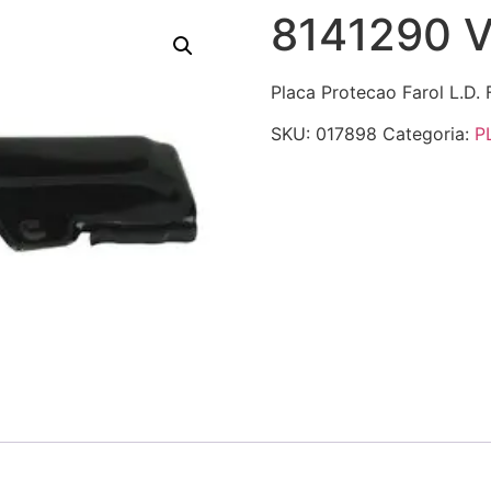
8141290 
Placa Protecao Farol L.D.
SKU:
017898
Categoria:
P