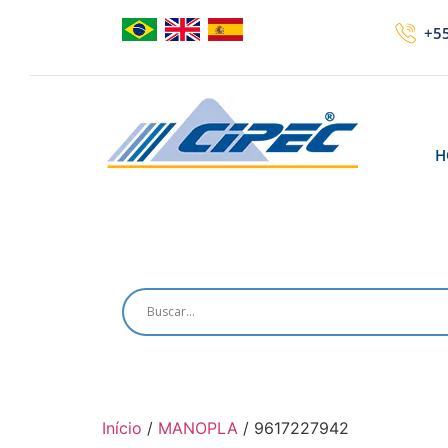
+55
H
Início
/
MANOPLA
/ 9617227942