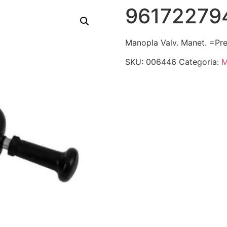
96172279
Manopla Valv. Manet. =Pr
SKU:
006446
Categoria: