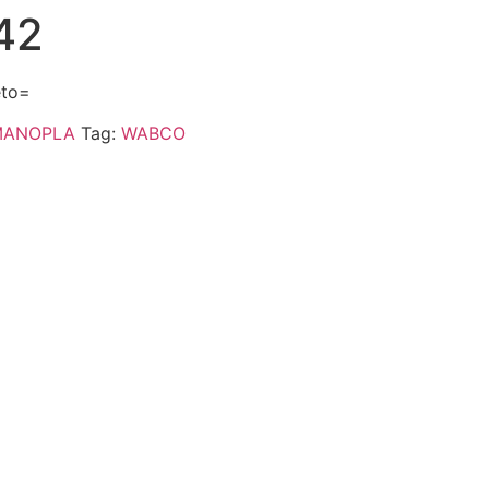
42
eto=
MANOPLA
Tag:
WABCO