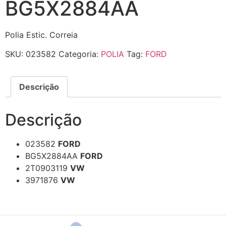
BG5X2884AA
Polia Estic. Correia
SKU:
023582
Categoria:
POLIA
Tag:
FORD
Descrição
Descrição
023582
FORD
BG5X2884AA
FORD
2T0903119
VW
3971876
VW