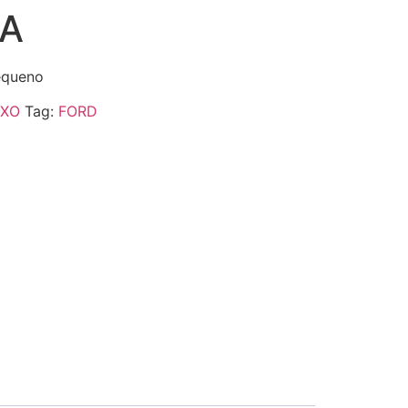
0A
equeno
IXO
Tag:
FORD