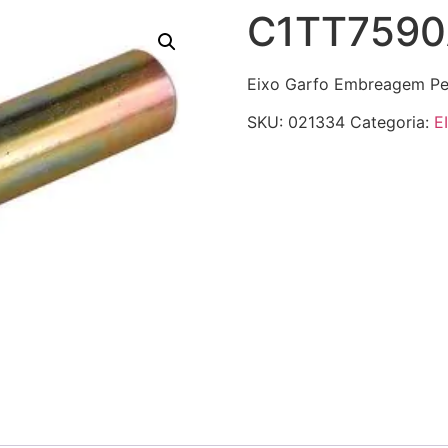
C1TT759
Eixo Garfo Embreagem P
SKU:
021334
Categoria:
E