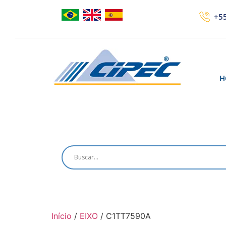
+55
H
Início
/
EIXO
/ C1TT7590A