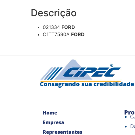
Descrição
021334
FORD
C1TT7590A
FORD
Consagrando sua credibilidade
Pro
Home
C
Empresa
D
Representantes