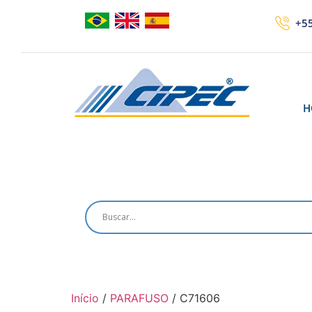
+55
H
Início
/
PARAFUSO
/ C71606