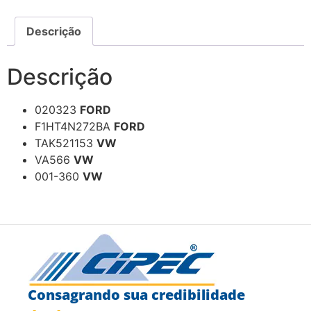
Descrição
Descrição
020323
FORD
F1HT4N272BA
FORD
TAK521153
VW
VA566
VW
001-360
VW
Consagrando sua credibilidade