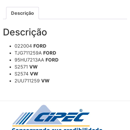
Descrição
Descrição
022004
FORD
TJG711259A
FORD
95HU7213AA
FORD
S2571
VW
S2574
VW
2UU711259
VW