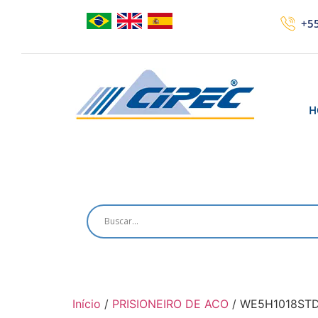
+55
H
Início
/
PRISIONEIRO DE ACO
/ WE5H1018ST