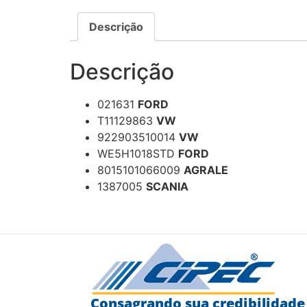
Descrição
Descrição
021631
FORD
T11129863
VW
922903510014
VW
WE5H1018STD
FORD
8015101066009
AGRALE
1387005
SCANIA
Consagrando sua credibilidade