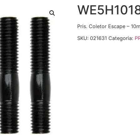
WE5H101
Pris. Coletor Escape – 1
SKU:
021631
Categoria:
P