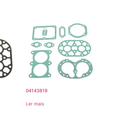
04143819
Ler mais