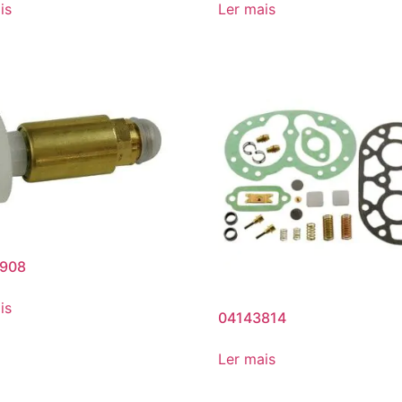
is
Ler mais
908
is
04143814
Ler mais