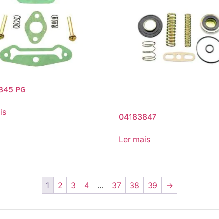
845 PG
is
04183847
Ler mais
1
2
3
4
…
37
38
39
→