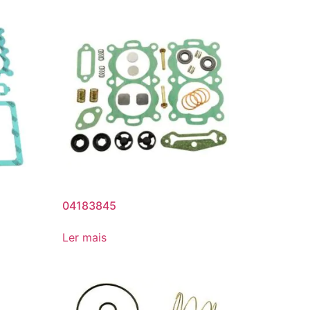
04183845
Ler mais