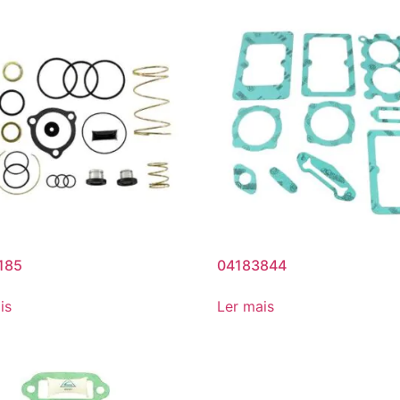
185
04183844
is
Ler mais