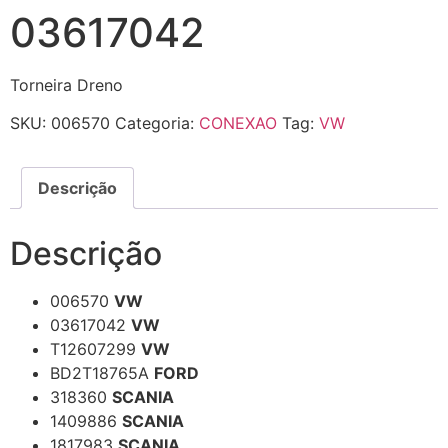
03617042
Torneira Dreno
SKU:
006570
Categoria:
CONEXAO
Tag:
VW
Descrição
Descrição
006570
VW
03617042
VW
T12607299
VW
BD2T18765A
FORD
318360
SCANIA
1409886
SCANIA
1817983
SCANIA