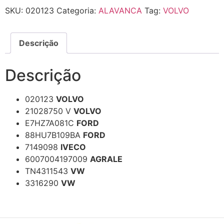
SKU:
020123
Categoria:
ALAVANCA
Tag:
VOLVO
Descrição
Descrição
020123
VOLVO
21028750 V
VOLVO
E7HZ7A081C
FORD
88HU7B109BA
FORD
7149098
IVECO
6007004197009
AGRALE
TN4311543
VW
3316290
VW