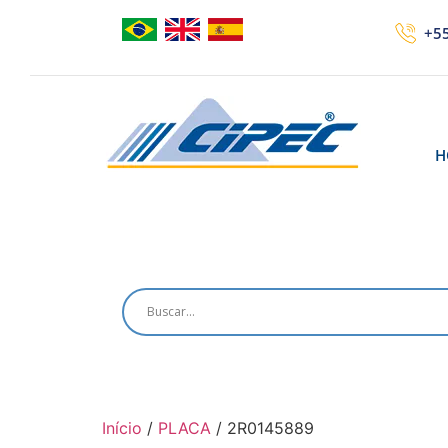
+55
H
Início
/
PLACA
/ 2R0145889