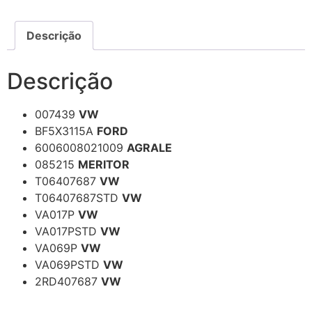
Descrição
Descrição
007439
VW
BF5X3115A
FORD
6006008021009
AGRALE
085215
MERITOR
T06407687
VW
T06407687STD
VW
VA017P
VW
VA017PSTD
VW
VA069P
VW
VA069PSTD
VW
2RD407687
VW