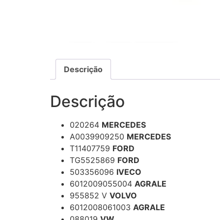
Descrição
Descrição
020264
MERCEDES
A0039909250
MERCEDES
T11407759
FORD
TG5525869
FORD
503356096
IVECO
6012009055004
AGRALE
955852 V
VOLVO
6012008061003
AGRALE
088019
VW