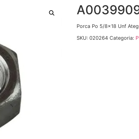
A003990
Porca Po 5/8×18 Unf Ate
SKU:
020264
Categoria:
P