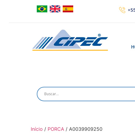
+55
H
Início
/
PORCA
/ A0039909250