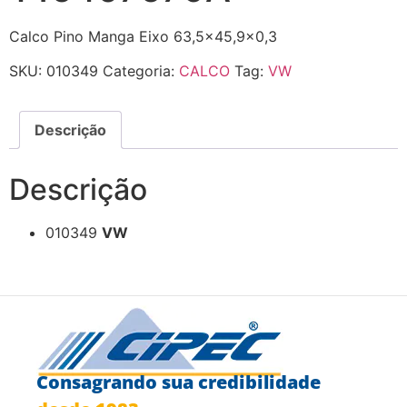
Calco Pino Manga Eixo 63,5×45,9×0,3
SKU:
010349
Categoria:
CALCO
Tag:
VW
Descrição
Descrição
010349
VW
Consagrando sua credibilidade