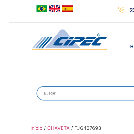
+55
H
Início
/
CHAVETA
/ TJG407693