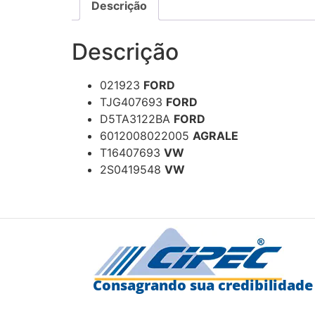
Descrição
Descrição
021923
FORD
TJG407693
FORD
D5TA3122BA
FORD
6012008022005
AGRALE
T16407693
VW
2S0419548
VW
Consagrando sua credibilidade