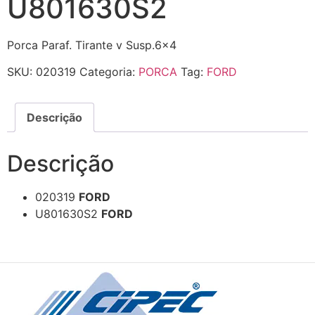
U801630S2
Porca Paraf. Tirante v Susp.6×4
SKU:
020319
Categoria:
PORCA
Tag:
FORD
Descrição
Descrição
020319
FORD
U801630S2
FORD