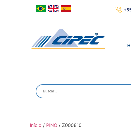
+55
H
Início
/
PINO
/ Z000810