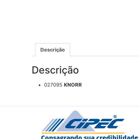
Descrição
Descrição
027095
KNORR
Consagrando sua credibilidade