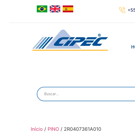
+55
H
Início
/
PINO
/ 2R0407361A010