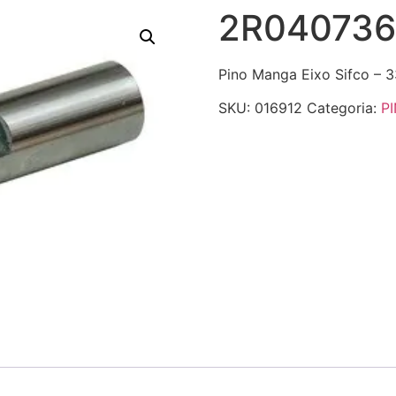
2R040736
Pino Manga Eixo Sifco – 33
SKU:
016912
Categoria:
P