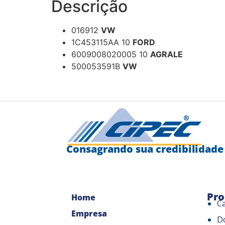
Descrição
016912
VW
1C453115AA 10
FORD
6009008020005 10
AGRALE
500053591B
VW
Consagrando sua credibilidade
Pro
Home
C
Empresa
D