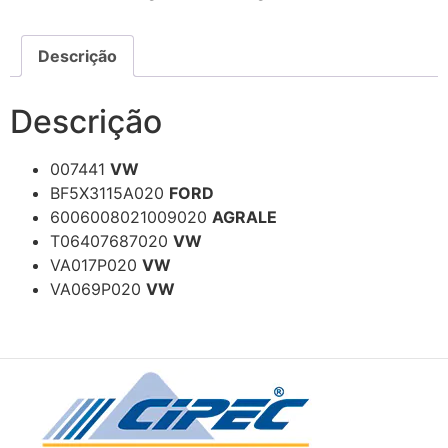
Descrição
Descrição
007441
VW
BF5X3115A020
FORD
6006008021009020
AGRALE
T06407687020
VW
VA017P020
VW
VA069P020
VW