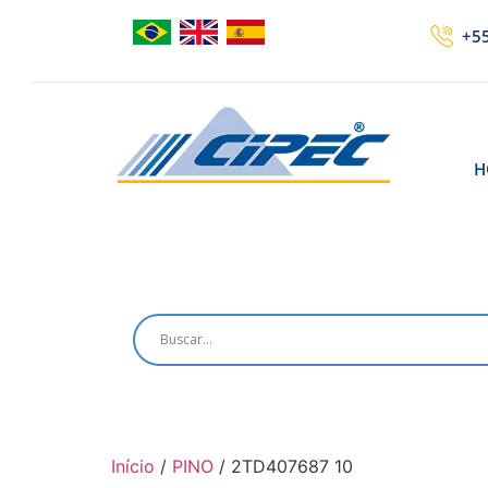
+55
H
Início
/
PINO
/ 2TD407687 10